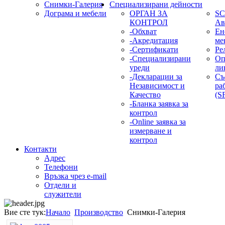
Снимки-Галерия
Специализирани дейности
Дограма и мебели
ОРГАН ЗА
SC
КОНТРОЛ
Ав
-Обхват
Ен
-Акредитация
ме
-Сертификати
Ре
-Специализирани
Оп
уреди
ли
-Декларации за
Съ
Независимост и
ра
Качество
(S
-Бланка заявка за
контрол
-Online заявка за
измерване и
контрол
Контакти
Адрес
Телефони
Връзка чрез e-mail
Отдели и
служители
Вие сте тук:
Начало
Производство
Снимки-Галерия