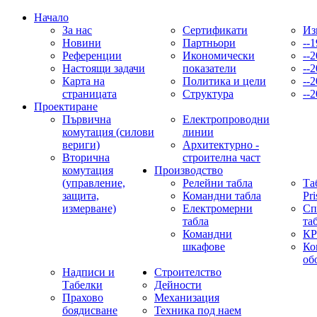
Начало
За нас
Сертификати
Из
Новини
Партньори
--1
Референции
Икономически
--2
Настоящи задачи
показатели
--2
Карта на
Политика и цели
--2
страницата
Структура
--2
Проектиране
Първична
Електропроводни
комутация (силови
линии
вериги)
Архитектурно -
Вторична
строителна част
комутация
Производство
(управление,
Релейни табла
Та
защита,
Командни табла
Pr
измерване)
Електромерни
Сп
табла
та
Командни
КР
шкафове
Ко
об
Надписи и
Строителство
Табелки
Дейности
Прахово
Механизация
боядисване
Техника под наем