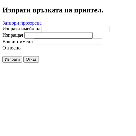
Изпрати връзката на приятел.
Затвори прозореца
Изпрати имейл на
Изпращач
Вашият имейл
Относно
Изпрати
Отказ